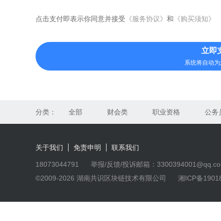
点击支付即表示你同意并接受
《服务协议》
和
《购买须知》
立即
系统将自动为
分类：
全部
财会类
职业资格
公务
关于我们
免责申明
联系我们
18073044791
举报/反馈/投诉邮箱：3300394001@qq.c
©2009-2026 湖南共识区块链技术有限公司
湘ICP备1901