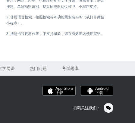
备注：网站、APP、小程序均支持文字搜题、查看答案；语音
搜题、单题拍照识别、整页拍照识别仅APP、小程序支持。
2. 使用语音搜索、拍照搜索等AI功能需安装APP（或打开微信
小程序）。
3. 搜题卡过期将作废，不支持退款，请在有效期内使用完毕。
大学网课
热门问题
考试题库
App Store
Android
下载
下载
扫码关注我们：