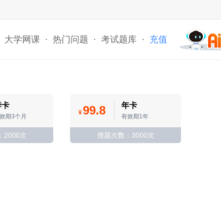
大学网课
·
热门问题
·
考试题库
·
充值
季卡
年卡
99.8
¥
效期3个月
有效期1年
2000次
搜题次数：3000次